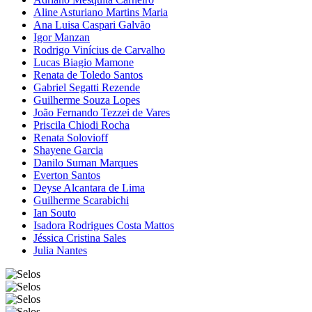
Aline Asturiano Martins Maria
Ana Luisa Caspari Galvão
Igor Manzan
Rodrigo Vinícius de Carvalho
Lucas Biagio Mamone
Renata de Toledo Santos
Gabriel Segatti Rezende
Guilherme Souza Lopes
João Fernando Tezzei de Vares
Priscila Chiodi Rocha
Renata Solovioff
Shayene Garcia
Danilo Suman Marques
Everton Santos
Deyse Alcantara de Lima
Guilherme Scarabichi
Ian Souto
Isadora Rodrigues Costa Mattos
Jéssica Cristina Sales
Julia Nantes