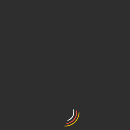
Leia mais
Our Team
laudio dos Santos
Adriano Mesquit